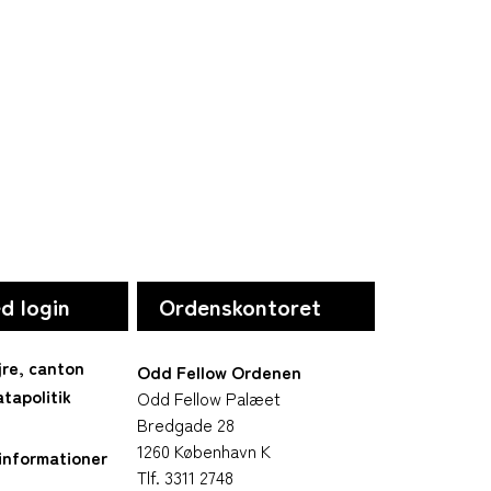
d login
Ordenskontoret
jre, canton
Odd Fellow Ordenen
tapolitik
Odd Fellow Palæet
Bredgade 28
1260 København K
informationer
Tlf. 3311 2748