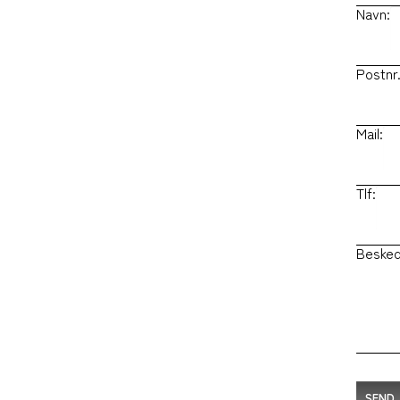
Navn:
Postnr.
Mail:
Tlf:
Besked
SEND