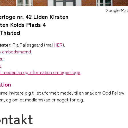
Google Ma
rloge nr. 42 Liden Kirsten
ten Kolds Plads 4
 Thisted
ster:
Pia Pallesgaard (mail
HER
).
s embedsmænd
er
e
til mødeplan og information om egen loge
ation
gerne invitere dig til et uformelt møde, til en snak om Odd Fellow
n, og om et medlemskab er noget for dig.
ntakt