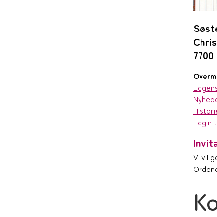
Søste
Chris
7700
Overme
Logen
Nyhed
Histori
Login 
Invit
Vi vil 
Ordene
Ko