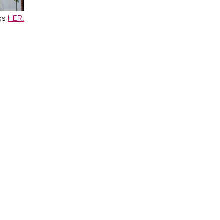
ps
HER.