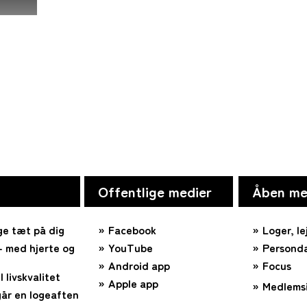
Offentlige medier
Åben me
ge tæt på dig
Facebook
Loger, le
 med hjerte og
YouTube
Personda
Android app
Focus
l livskvalitet
Apple app
Medlems
år en logeaften