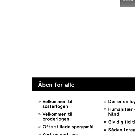
Åben for alle
Velkommen til
Der er en lo
søsterlogen
Humanitær –
Velkommen til
hånd
broderlogen
Giv dig tid ti
Ofte stillede spørgsmål
Sådan foreg
Kort og godt om